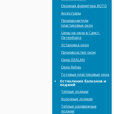
Оконная фурнитура ROTO
Аксессуары
Производители
пластиковых окон
Цены на окна в Санкт-
Петербурге
Установка окон
Производство окон
Окна GEALAN
Окна Rehau
Готовые пластиковые окна
Остекление балконов и
лоджий
Теплые лоджии
Холодные лоджии
Tеплые раздвижные
лоджии