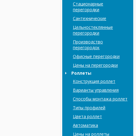
Стационарные
перегородки
Сантехнические
Цельностеклянные
перегородки
Производство
перегородок
Офисные перегородки
Цены на перегородки
Роллеты
Конструкция роллет
Варианты управления
Способы монтажа роллет
Типы профилей
Цвета роллет
Автоматика
Цены на роллеты