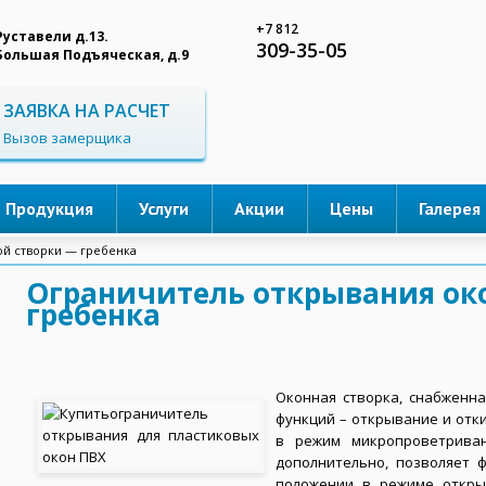
+7 812
Руставели д.13.
309-35-05
 Большая Подъяческая, д.9
ЗАЯВКА НА РАСЧЕТ
Вызов замерщика
Продукция
Услуги
Акции
Цены
Галерея
й створки — гребенка
Ограничитель открывания ок
гребенка
Оконная створка, снабженна
функций – открывание и отк
в режим микропроветриван
дополнительно, позволяет 
положении в режиме откры