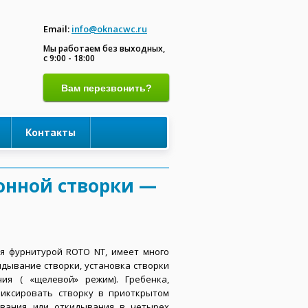
Email:
info@oknacwc.ru
Мы работаем без выходных,
с 9:00 - 18:00
Вам перезвонить?
Контакты
онной створки —
я фурнитурой ROTO NT, имеет много
идывание створки, установка створки
ия ( «щелевой» режим). Гребенка,
фиксировать створку в приоткрытом
вания или откидывания в четырех