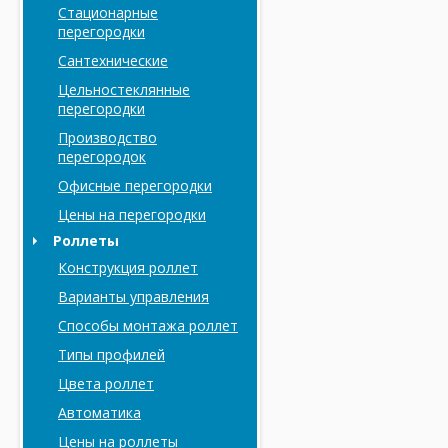
Стационарные
перегородки
Сантехнические
Цельностеклянные
перегородки
Производство
перегородок
Офисные перегородки
Цены на перегородки
Роллеты
Конструкция роллет
Варианты управления
Способы монтажа роллет
Типы профилей
Цвета роллет
Автоматика
Цены на роллеты